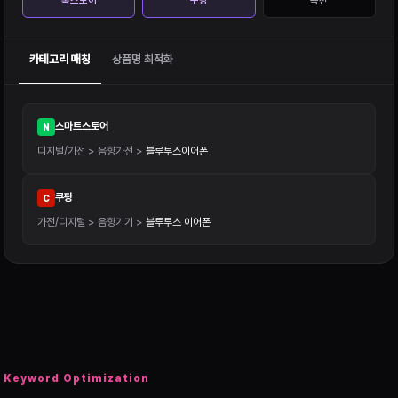
톡스토어
쿠팡
옥션
카테고리 매칭
상품명 최적화
스마트스토어
N
디지털/가전 > 음향가전 >
블루투스이어폰
쿠팡
C
가전/디지털 > 음향기기 >
블루투스 이어폰
Keyword Optimization